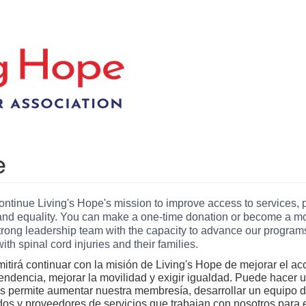
e
continue Living's Hope's mission to improve access to services, p
d equality. You can make a one-time donation or become a mont
ong leadership team with the capacity to advance our programs 
h spinal cord injuries and their families.
tirá continuar con la misión de Living's Hope de mejorar el acc
ndencia, mejorar la movilidad y exigir igualdad. Puede hacer 
s permite aumentar nuestra membresía, desarrollar un equipo d
dos y proveedores de servicios que trabajan con nosotros para 