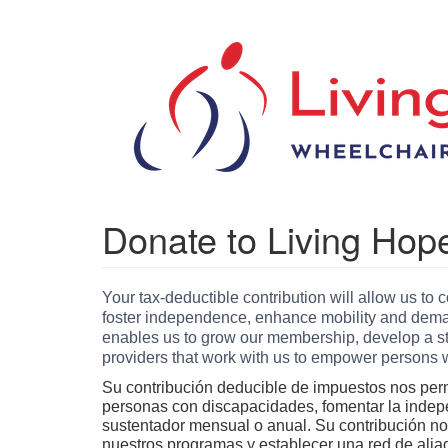
Skip
to
main
content
Donate to Living Hop
Your tax-deductible contribution will allow us to 
foster independence, enhance mobility and deman
enables us to grow our membership, develop a str
providers that work with us to empower persons wit
Su contribución deducible de impuestos nos permi
personas con discapacidades, fomentar la indepe
sustentador mensual o anual. Su contribución no
nuestros programas y establecer una red de alia